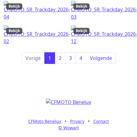
Bekijk
Bekijk
Bekijk
Bekijk
Vorige
1
2
3
4
Volgende
CFMoto Benelux
•
Privacy
•
Contact
© Wowart